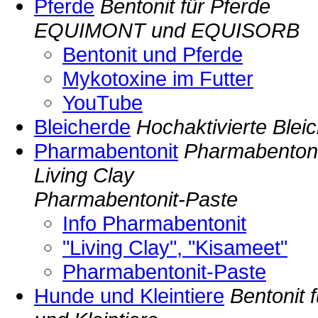
Pferde
Bentonit für Pferde
EQUIMONT und EQUISORB
Bentonit und Pferde
Mykotoxine im Futter
YouTube
Bleicherde
Hochaktivierte Blei
Pharmabentonit
Pharmabentoni
Living Clay
Pharmabentonit-Paste
Info Pharmabentonit
"Living Clay", "Kisameet"
Pharmabentonit-Paste
Hunde und Kleintiere
Bentonit 