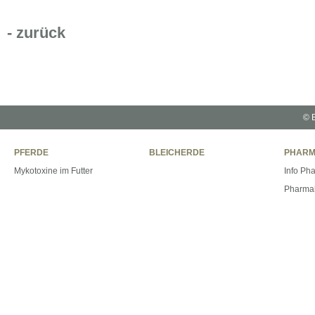
- zurück
© B
PFERDE
BLEICHERDE
PHARM
Mykotoxine im Futter
Info Ph
Pharmab