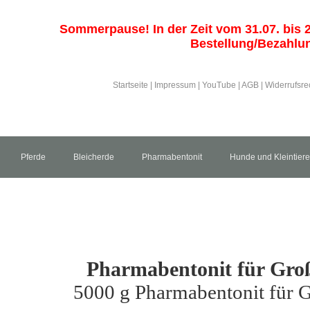
Sommerpause! In der Zeit vom 31.07. bis 21
Bestellung/Bezahlun
Startseite
|
Impressum
|
YouTube
|
AGB
|
Widerrufsre
Pferde
Bleicherde
Pharmabentonit
Hunde und Kleintiere
Pharmabentonit für Gro
5000 g Pharmabentonit für 