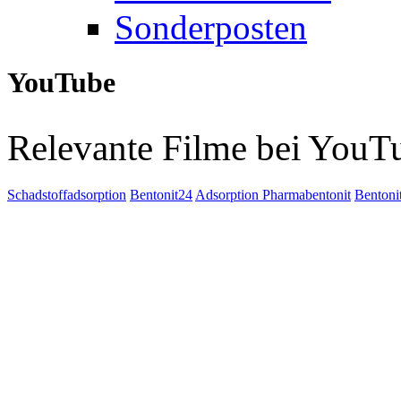
Sonderposten
YouTube
Relevante Filme bei YouT
Schadstoffadsorption
Bentonit24
Adsorption Pharmabentonit
Bentonit