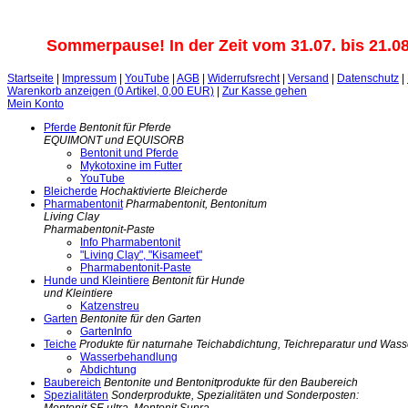
Sommerpause! In der Zeit vom 31.07. bis 21.08.
Startseite
|
Impressum
|
YouTube
|
AGB
|
Widerrufsrecht
|
Versand
|
Datenschutz
|
Warenkorb anzeigen (
0
Artikel,
0,00
EUR)
|
Zur Kasse gehen
Mein Konto
Pferde
Bentonit für Pferde
EQUIMONT und EQUISORB
Bentonit und Pferde
Mykotoxine im Futter
YouTube
Bleicherde
Hochaktivierte Bleicherde
Pharmabentonit
Pharmabentonit, Bentonitum
Living Clay
Pharmabentonit-Paste
Info Pharmabentonit
"Living Clay", "Kisameet"
Pharmabentonit-Paste
Hunde und Kleintiere
Bentonit für Hunde
und Kleintiere
Katzenstreu
Garten
Bentonite für den Garten
GartenInfo
Teiche
Produkte für naturnahe Teichabdichtung, Teichreparatur und Wa
Wasserbehandlung
Abdichtung
Baubereich
Bentonite und Bentonitprodukte für den Baubereich
Spezialitäten
Sonderprodukte, Spezialitäten und Sonderposten: