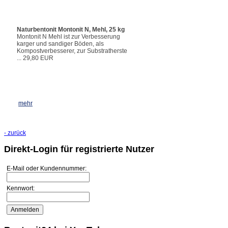
Naturbentonit Montonit N, Mehl, 25 kg
Montonit N Mehl ist zur Verbesserung
karger und sandiger Böden, als
Kompostverbesserer, zur Substratherste
... 29,80 EUR
mehr
Naturbentonit Montonit N,
Feingranulat, 25 kg
Montonit N
Feingranulat ist optimal zur
- zurück
Verbesserung karger und sandiger
Böden und Rasenflächen, als Kompo ...
Direkt-Login für registrierte Nutzer
29,80 EUR
E-Mail oder Kundennummer:
mehr
Kennwort:
Naturbentonit Montonit N, Granulat 1-5
mm, 25 kg
Optimal zur Verbesserung
karger und sandiger Böden und
Rasenflächen, als Kompostverbesserer,
zur Substrath ... 29,80 EUR