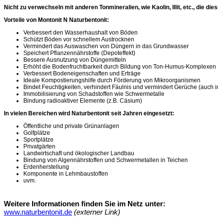
Nicht zu verwechseln mit anderen Tonmineralien, wie Kaolin, Illit, etc., die
Vorteile von Montonit N Naturbentonit:
Verbessert den Wasserhaushalt von Böden
Schützt Böden vor schnellem Austrocknen
Vermindert das Auswaschen von Düngern in das Grundwasser
Speichert Pflanzennährstoffe (Depoteffekt)
Bessere Ausnutzung von Düngemitteln
Erhöht die Bodenfruchtbarkeit durch Bildung von Ton-Humus-Komplexen
Verbessert Bodeneigenschaften und Erträge
Ideale Kompostierungshilfe durch Förderung von Mikroorganismen
Bindet Feuchtigkeiten, verhindert Fäulnis und vermindert Gerüche (auch 
Immobilisierung von Schadstoffen wie Schwermetalle
Bindung radioaktiver Elemente (z.B. Cäsium)
In vielen Bereichen wird Naturbentonit seit Jahren eingesetzt:
Öffentliche und private Grünanlagen
Golfplätze
Sportplätze
Privatgärten
Landwirtschaft und ökologischer Landbau
Bindung von Algennährstoffen und Schwermetallen in Teichen
Erdenherstellung
Komponente in Lehmbaustoffen
uvm.
Weitere Informationen finden Sie im Netz unter:
www.naturbentonit.de
(externer Link)