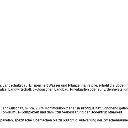
n- u. Landschaftsbau. Er speichert Wasser und Pflanzennährstoffe, erhöht die Bod
lätze, Landwirtschaft, ökologischen Landbau, Privatgärten oder zur Erdenherstellun
Landwirtschaft, mit ca. 70 % Montmorillonitgehalt in
Profiqualität
. Schonend getro
n
Ton-Humus-Komplexen
und damit zur Verbesserung der
Bodenfruchtbarkeit
.
htpaketen, spezifische Oberflächen bis zu 600 qm/g, Aufweitung der Zwischenräume