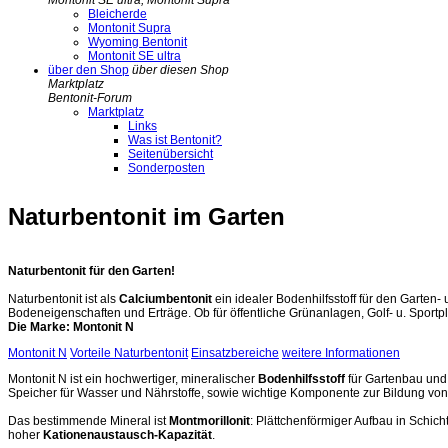
Montonit SE ultra, Montonit Supra
Bleicherde
Montonit Supra
Wyoming Bentonit
Montonit SE ultra
über den Shop
über diesen Shop
Marktplatz
Bentonit-Forum
Marktplatz
Links
Was ist Bentonit?
Seitenübersicht
Sonderposten
Naturbentonit im Garten
Naturbentonit für den Garten!
Naturbentonit ist als
Calciumbentonit
ein idealer Bodenhilfsstoff für den Garte
Bodeneigenschaften und Erträge. Ob für öffentliche Grünanlagen, Golf- u. Sportp
Die Marke: Montonit N
Montonit N
Vorteile Naturbentonit
Einsatzbereiche
weitere Informationen
Montonit N ist ein hochwertiger, mineralischer
Bodenhilfsstoff
für Gartenbau und 
Speicher für Wasser und Nährstoffe, sowie wichtige Komponente zur Bildung vo
Das bestimmende Mineral ist
Montmorillonit
: Plättchenförmiger Aufbau in Schic
hoher
Kationenaustausch-Kapazität
.