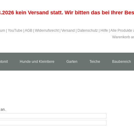
2026 kein Versand statt. Wir bitten das bei Ihrer B
sum
|
YouTube
|
AGB
|
Widerrufsrecht
|
Versand
|
Datenschutz
|
Hilfe
|
Alle Produkte 
Warenkorb an
tonit
Hunde und Kleintiere
Garten
Teiche
Baubereich
 an.